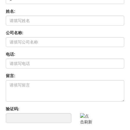
姓名:
公司名称:
电话:
留言:
验证码: