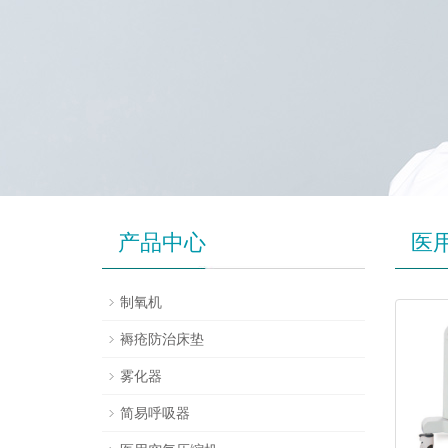
产品中心
医
制氧机
褥疮防治床垫
雾化器
简易呼吸器