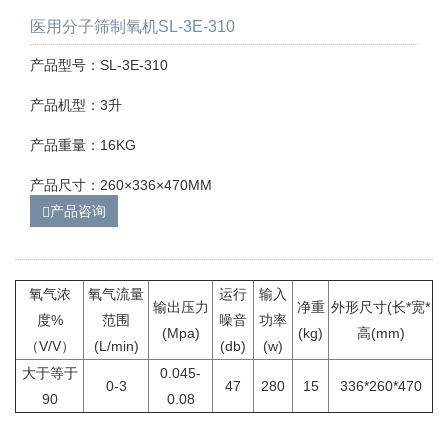
医用分子筛制氧机SL-3E-310
产品型号：SL-3E-310
产品机型：3升
产品重量：16KG
产品尺寸：260×336×470MM
产品咨询
氧气浓
氧气流量
运行
输入
输出压力
净重
外形尺寸(长*宽*
度%
范围
噪音
功率
(Mpa)
(kg)
高(mm)
（V/V）
(L/min)
(db)
(w)
大于等于
0.045-
0-3
47
280
15
336*260*470
90
0.08